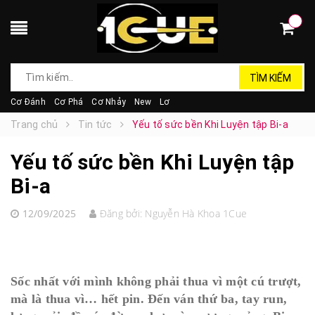
TÌM KIẾM
Cơ Đánh
Cơ Phá
Cơ Nhảy
New
Lơ
Trang chủ
Tin tức
Yếu tố sức bền Khi Luyện tập Bi-a
Yếu tố sức bền Khi Luyện tập
Bi-a
12/09/2025
Đăng bởi:
Nguyễn Hà Khoa 1Cue
Sốc nhất với mình không phải thua vì một cú trượt,
mà là thua vì… hết pin. Đến ván thứ ba, tay run,