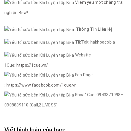
Vì em yêu một chàng trai
nghiện Bi-a!!
Thông Tin Liên Hệ
TikTok: hakhoacobia
Website
1Cue:
https://1cue.vn/
Fan Page
:
https://www.facebook.com/1cue.vn
Khoa1Cue: 0943371998–
0908889110 (Call,ZL,MESS)
Viết bình luận của bạn: