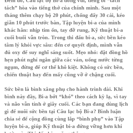
Đêm đó, Câu lạc bộ Bi-a đông vui, tiếng bi “tách
tách” hòa vào tiếng thở của chính mình. Sau một
tháng thêm chạy bộ 20 phút, chống đẩy 30 cái, kéo
giãn 10 phút trước bàn, Tập luyện bi-a của mình
khác hẳn: nhịp tim ổn, tay đỡ rung, Kỹ thuật bi-a
cuối buổi vẫn tròn. Trong thi đấu bi-a, sức bền kéo
tâm lý khỏi vực sâu: đến cơ quyết định, mình vẫn
đủ oxy để suy nghĩ sáng suốt. Mẹo nhỏ: đặt đồng hồ
hẹn phút nghỉ ngắn giữa các ván, uống nước từng
ngụm, đừng để cơ thể khô kiệt. Không có sức bền,
chiến thuật hay đến mấy cũng vỡ ở chặng cuối.
Sức bền là bình xăng phụ cho hành trình dài. Khi
bình này đầy, Bi-a bớt “khó” theo cách kỳ lạ, vì tay
và não vẫn tỉnh ở giây cuối. Các bạn đang dùng lịch
gì để nuôi sức bền tại Câu lạc bộ Bi-a? Bình luận
chia sẻ để cộng đồng cùng lắp “bình phụ” vào Tập
luyện bi-a, giúp Kỹ thuật bi-a đứng vững hơn khi