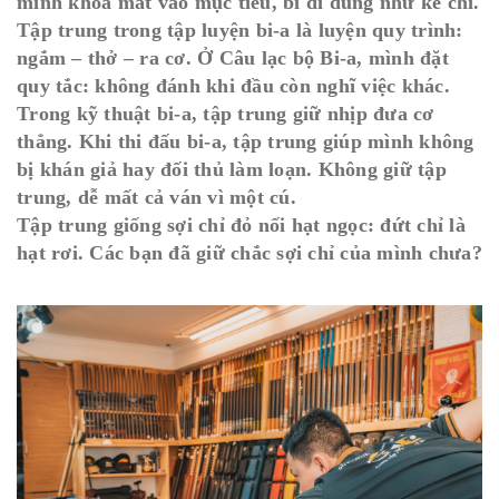
mình khóa mắt vào mục tiêu, bi đi đúng như kẻ chỉ.
Tập trung trong tập luyện bi-a là luyện quy trình:
ngắm – thở – ra cơ. Ở Câu lạc bộ Bi-a, mình đặt
quy tắc: không đánh khi đầu còn nghĩ việc khác.
Trong kỹ thuật bi-a, tập trung giữ nhịp đưa cơ
thẳng. Khi thi đấu bi-a, tập trung giúp mình không
bị khán giả hay đối thủ làm loạn. Không giữ tập
trung, dễ mất cả ván vì một cú.
Tập trung giống sợi chỉ đỏ nối hạt ngọc: đứt chỉ là
hạt rơi. Các bạn đã giữ chắc sợi chỉ của mình chưa?