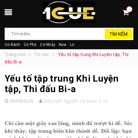
TÌM KIẾM
Cơ Đánh
Cơ Phá
Cơ Nhảy
New
Lơ
Trang chủ
Tin tức
Yếu tố tập trung Khi Luyện tập, Thi
đấu Bi-a
Yếu tố tập trung Khi Luyện
tập, Thi đấu Bi-a
09/09/2025
Đăng bởi:
Nguyễn Hà Khoa 1Cue
Chỉ cần một giây xao lãng, mình đã trượt bi dễ. Sốc
khi thấy: tập trung biến khó thành dễ. Đối lập: bạn