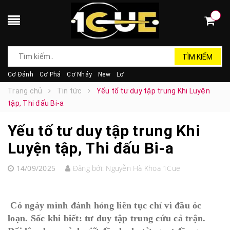
TÌM KIẾM
Cơ Đánh
Cơ Phá
Cơ Nhảy
New
Lơ
Trang chủ
Tin tức
Yếu tố tư duy tập trung Khi Luyện
tập, Thi đấu Bi-a
Yếu tố tư duy tập trung Khi
Luyện tập, Thi đấu Bi-a
14/09/2025
Đăng bởi:
Nguyễn Hà Khoa 1Cue
Có ngày mình đánh hỏng liên tục chỉ vì đầu óc
loạn. Sốc khi biết: tư duy tập trung cứu cả trận.