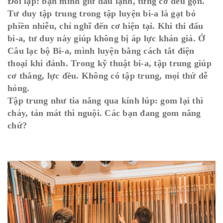
Đối lập: bạn mình giữ đầu lạnh, từng cơ đều gọn.
Tư duy tập trung trong tập luyện bi-a là gạt bỏ
phiền nhiễu, chỉ nghĩ đến cơ hiện tại. Khi thi đấu
bi-a, tư duy này giúp không bị áp lực khán giả. Ở
Câu lạc bộ Bi-a, mình luyện bằng cách tắt điện
thoại khi đánh. Trong kỹ thuật bi-a, tập trung giúp
cơ thẳng, lực đều. Không có tập trung, mọi thứ dễ
hỏng.
Tập trung như tia nắng qua kính lúp: gom lại thì
cháy, tản mát thì nguội. Các bạn đang gom nắng
chứ?