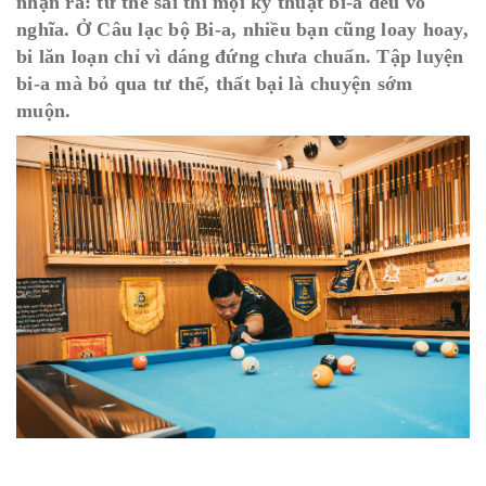
nhận ra: tư thế sai thì mọi kỹ thuật bi-a đều vô
nghĩa. Ở Câu lạc bộ Bi-a, nhiều bạn cũng loay hoay,
bi lăn loạn chỉ vì dáng đứng chưa chuẩn. Tập luyện
bi-a mà bỏ qua tư thế, thất bại là chuyện sớm
muộn.