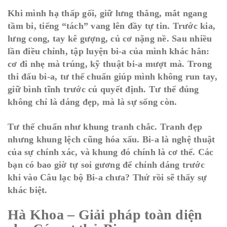
Khi mình hạ thấp gối, giữ lưng thẳng, mắt ngang
tầm bi, tiếng “tách” vang lên đầy tự tin. Trước kia,
lưng cong, tay kê gượng, cú cơ nặng nề. Sau nhiều
lần điều chỉnh, tập luyện bi-a của mình khác hẳn:
cơ đi nhẹ mà trúng, kỹ thuật bi-a mượt mà. Trong
thi đấu bi-a, tư thế chuẩn giúp mình không run tay,
giữ bình tĩnh trước cú quyết định. Tư thế đúng
không chỉ là dáng đẹp, mà là sự sống còn.
Tư thế chuẩn như khung tranh chắc. Tranh đẹp
nhưng khung lệch cũng hóa xấu. Bi-a là nghệ thuật
của sự chính xác, và khung đó chính là cơ thể. Các
bạn có bao giờ tự soi gương để chỉnh dáng trước
khi vào Câu lạc bộ Bi-a chưa? Thử rồi sẽ thấy sự
khác biệt.
Hà Khoa – Giải pháp toàn diện