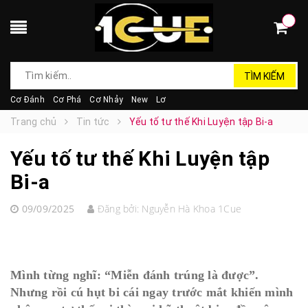
TÌM KIẾM
Cơ Đánh
Cơ Phá
Cơ Nhảy
New
Lơ
Trang chủ
Tin tức
Yếu tố tư thế Khi Luyện tập Bi-a
Yếu tố tư thế Khi Luyện tập
Bi-a
09/09/2025
Đăng bởi:
Nguyễn Hà Khoa 1Cue
Mình từng nghĩ: “Miễn đánh trúng là được”.
Nhưng rồi cú hụt bi cái ngay trước mắt khiến mình