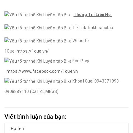
Thông Tin Liên Hệ
TikTok: hakhoacobia
Website
1Cue:
https://1cue.vn/
Fan Page
:
https://www.facebook.com/1cue.vn
Khoa1Cue: 0943371998–
0908889110 (Call,ZL,MESS)
Viết bình luận của bạn: