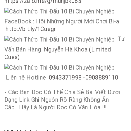
https://zalo.me/g/muhjbk063
FaceBook : Hội Những Người Mới Chơi Bi-a
:
http://bit.ly/1Cuegr
Tư
Vấn Bán Hàng :
Nguyễn Hà Khoa (Limited
Cues)
Liên hệ Hotline :
0943371998
-
0908889110
- Các Bạn Đọc Có Thể Chia Sẻ Bài Viết Dưới
Dạng Link Ghi Nguồn Rõ Ràng Không Ăn
Cắp. Hãy Là Người Đọc Có Văn Hóa !!!