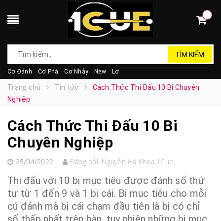
TÌM KIẾM
Cơ Đánh
Cơ Phá
Cơ Nhảy
New
Lơ
Trang chủ
Tin tức
Cách Thức Thi Đấu 10 Bi Chuyên
Nghiệp
Cách Thức Thi Đấu 10 Bi
Chuyên Nghiệp
25/04/2022
Đăng bởi:
Nguyễn Hà Khoa 1Cue
Thi đấu với 10 bị mục tiêu được đánh số thứ
tự từ 1 đến 9 và 1 bị cái. Bi mục tiêu cho mỗi
cú đánh mà bị cái chạm đầu tiên là bị có chỉ
số thấp nhất trên bàn, tuy nhiên những bi mục