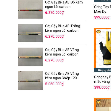
Cơ, Gậy Bi-a AB Đỏ kèm
ngọn Lõi carbon
Găng Tay B
Màu Đỏ
6.270.000₫
399.000₫
Cơ, Gậy Bi-a AB Trắng
kèm ngọn Lõi carbon
6.270.000₫
Cơ, Gậy Bi-a AB Vàng
kèm ngọn Lõi carbon
6.270.000₫
Cơ, Gậy Bi-a AB Vàng
Găng tay B
kèm ngọn Ghép 120
màu vàng
mảnh
5.060.000₫
399.000₫