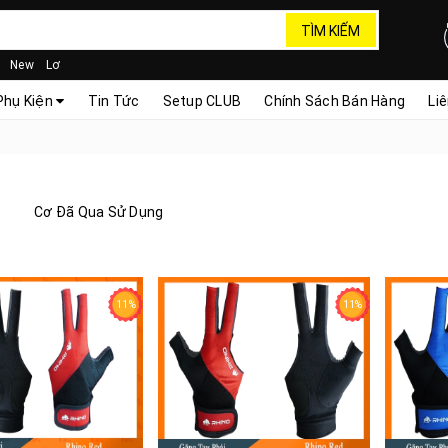
TÌM KIẾM
New
Lơ
Phụ Kiện
Tin Tức
Setup CLUB
Chính Sách Bán Hàng
Li
Cơ Đã Qua Sử Dụng
11%
11%