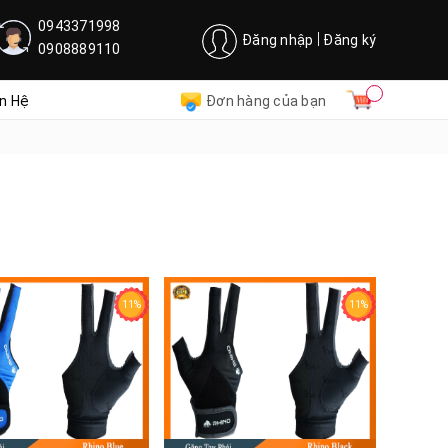
0943371998
Đăng nhập
Đăng ký
0908889110
ên Hệ
Đơn hàng của bạn
11%
11%