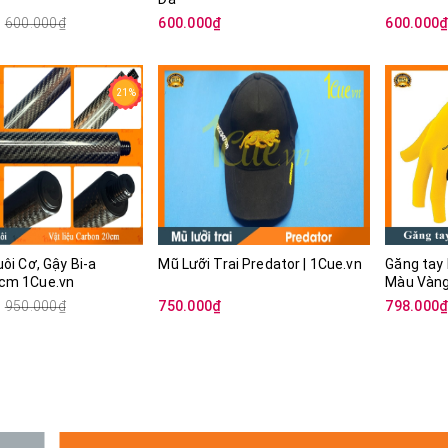
600.000₫
600.000₫
600.000
21%
uôi Cơ, Gậy Bi-a
Mũ Lưỡi Trai Predator | 1Cue.vn
Găng tay 
cm 1Cue.vn
950.000₫
750.000₫
798.000