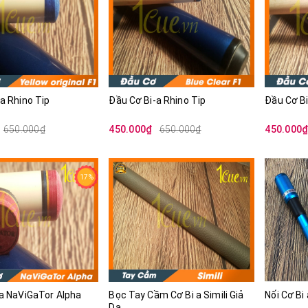
a Rhino Tip
Đầu Cơ Bi-a Rhino Tip
Đầu Cơ Bi
650.000₫
450.000₫
650.000₫
450.000
17%
 a NaViGaTor Alpha
Bọc Tay Cầm Cơ Bi a Simili Giả
Nối Cơ Bi
Da