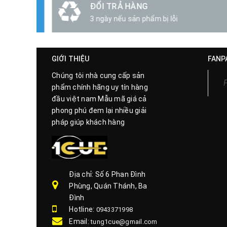
ĐỔI TRẢ HÀNG
3 ngày nếu sản phẩm bị lỗi
GIỚI THIỆU
FANP
Chúng tôi nhà cung cấp sản
phẩm chính hãng uy tín hàng
đầu việt nam Mẫu mã giá cả
phong phú đem lại nhiều giải
pháp giúp khách hàng
Địa chỉ: Số 6 Phan Đình
Phùng, Quán Thánh, Ba
Đình
Hotline:
0943371998
Email:
tung1cue@gmail.com