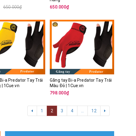
₫
650.000₫
650.000₫
Bi-a Predator Tay Trái
Găng tay Bi-a Predator Tay Trái
Màu Vàng | 1Cue.vn
Màu Đỏ | 1Cue.vn
₫
798.000₫
1
2
3
4
...
12