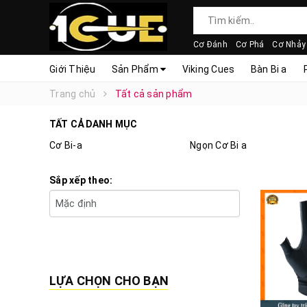
Cơ Đánh
Cơ Phá
Cơ Nhảy
Giới Thiệu
Sản Phẩm
Viking Cues
Bàn Bi a
Trang chủ
Tất cả sản phẩm
TẤT CẢ DANH MỤC
Cơ Bi-a
Ngọn Cơ Bi a
Sắp xếp theo:
LỰA CHỌN CHO BẠN