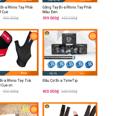
Bi-a Rhino Tay Phải
Găng Tay Bi-a Rhino Tay Phải
 1Cue
Màu Đen
₫
450.000₫
399.000₫
450.000₫
11%
33%
Bi-a Rhino Tay Trái
Đầu Cơ Bi-a TimeTip
u Đỏ | 1Cue.vn
₫
450.000₫
400.000₫
600.000₫
25%