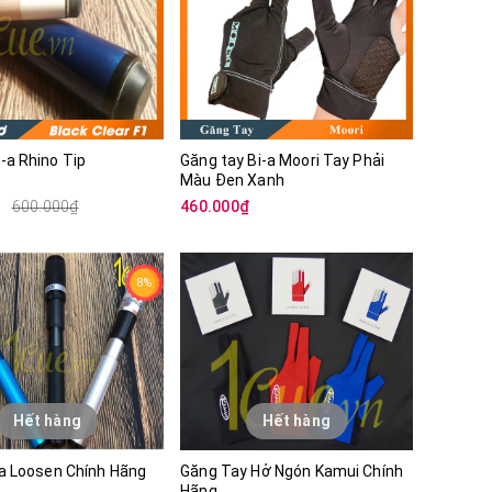
-a Rhino Tip
Găng tay Bi-a Moori Tay Phải
Màu Đen Xanh
₫
600.000₫
460.000₫
8%
Hết hàng
Hết hàng
 a Loosen Chính Hãng
Găng Tay Hở Ngón Kamui Chính
Hãng