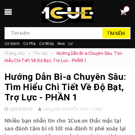
TÌM KIẾM
Cơ Đánh
Cơ Phá
Cơ Nhảy
New
Lơ
Trang chủ
Tin tức
Hướng Dẫn Bi-a Chuyên Sâu: Tìm
Hiểu Chi Tiết Về Độ Bạt, Trợ Lực - PHẦN 1
Hướng Dẫn Bi-a Chuyên Sâu:
Tìm Hiểu Chi Tiết Về Độ Bạt,
Trợ Lực - PHẦN 1
22/03/2019
Đăng bởi:
NGUYỄN ĐỨC TÙNG
Nhiều bạn nhắn tin cho 1Cue.vn thắc mặc tại
sao đánh tâm bi rõ tốt mà đánh tí phê xoáy lại