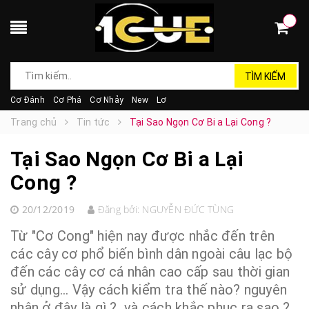
TÌM KIẾM
Cơ Đánh
Cơ Phá
Cơ Nhảy
New
Lơ
Trang chủ
Tin tức
Tại Sao Ngọn Cơ Bi a Lại Cong ?
Tại Sao Ngọn Cơ Bi a Lại
Cong ?
20/12/2019
Đăng bởi:
NGUYỄN ĐỨC TÙNG
Từ "Cơ Cong" hiện nay được nhắc đến trên
các cây cơ phổ biến bình dân ngoài câu lạc bộ
đến các cây cơ cá nhân cao cấp sau thời gian
sử dụng... Vậy cách kiểm tra thế nào? nguyên
nhân ở đây là gì ? và cách khắc phục ra sao ?